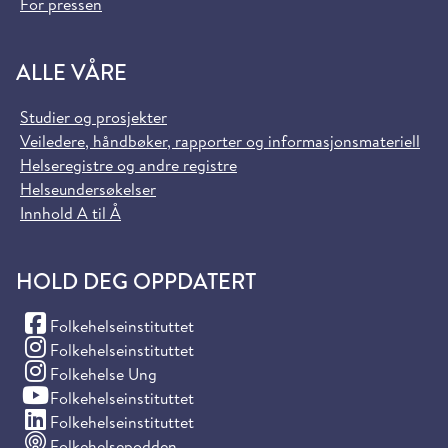
For pressen
ALLE VÅRE
Studier og prosjekter
Veiledere, håndbøker, rapporter og informasjonsmateriell
Helseregistre og andre registre
Helseundersøkelser
Innhold A til Å
HOLD DEG OPPDATERT
(Facebook)
Folkehelseinstituttet
(Instagram)
Folkehelseinstituttet
(Instagram)
Folkehelse Ung
(YouTube)
Folkehelseinstituttet
(LinkedIn)
Folkehelseinstituttet
Folkehelsepodden