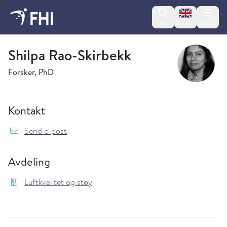
Change lan
Søk
English
Meny
Luftkvalitet og støy
Shilpa Rao-Skirbekk
Forsker, PhD
Kontakt
{model.translations.sendEmailTo} Shilpa.Rao@
Send e-post
Avdeling
Luftkvalitet og støy