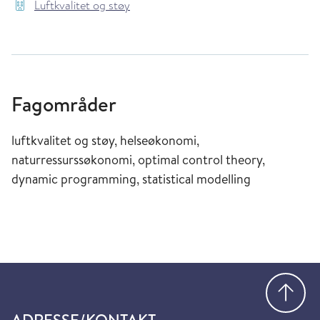
Luftkvalitet og støy
Fagområder
luftkvalitet og støy, helseøkonomi,
naturressurssøkonomi, optimal control theory,
dynamic programming, statistical modelling
Gå