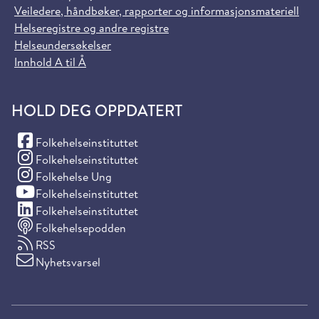
Veiledere, håndbøker, rapporter og informasjonsmateriell
Helseregistre og andre registre
Helseundersøkelser
Innhold A til Å
HOLD DEG OPPDATERT
(Facebook)
Folkehelseinstituttet
(Instagram)
Folkehelseinstituttet
(Instagram)
Folkehelse Ung
(YouTube)
Folkehelseinstituttet
(LinkedIn)
Folkehelseinstituttet
Folkehelsepodden
RSS
Nyhetsvarsel