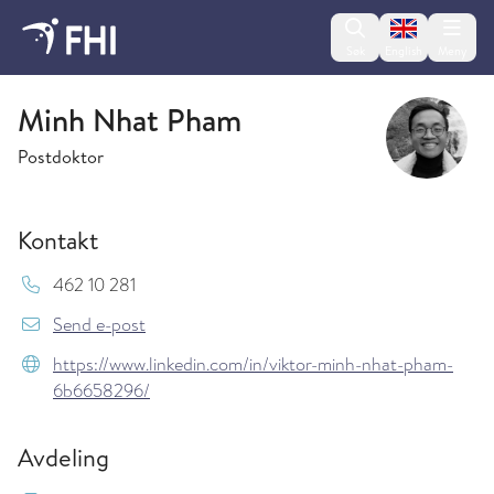
Change lan
Søk
English
Meny
Luftkvalitet og støy
Minh Nhat Pham
Postdoktor
Kontakt
Mob:
462 10 281
{model.translations.sendEmailTo} Minh.Nhat
Send e-post
https://www.linkedin.com/in/viktor-minh-nhat-pham-
6b6658296/
Avdeling