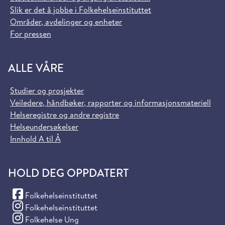
Slik er det å jobbe i Folkehelseinstituttet
Områder, avdelinger og enheter
For pressen
ALLE VÅRE
Studier og prosjekter
Veiledere, håndbøker, rapporter og informasjonsmateriell
Helseregistre og andre registre
Helseundersøkelser
Innhold A til Å
HOLD DEG OPPDATERT
(Facebook)
Folkehelseinstituttet
(Instagram)
Folkehelseinstituttet
(Instagram)
Folkehelse Ung