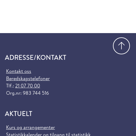
Gå
ADRESSE/KONTAKT
Kontakt oss
Beredskapstelefoner
Tlf.:
21 07 70 00
Org.nr: 983 744 516
AKTUELT
Kurs og arrangementer
Statistikkalender og tilgang til statistikk