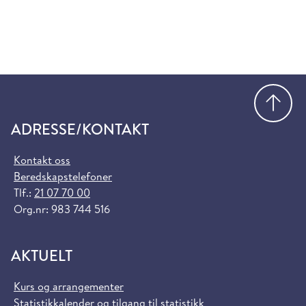
Gå
ADRESSE/KONTAKT
Kontakt oss
Beredskapstelefoner
Tlf.:
21 07 70 00
Org.nr: 983 744 516
AKTUELT
Kurs og arrangementer
Statistikkalender og tilgang til statistikk