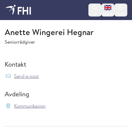
Change lan
Søk
English
Meny
Kommunikasjon
Anette Wingerei Hegnar
Seniorrådgiver
Kontakt
{model.translations.sendEmailTo} Anette.Win
Send e-post
Avdeling
Kommunikasjon