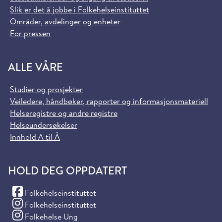
Slik er det å jobbe i Folkehelseinstituttet
Områder, avdelinger og enheter
For pressen
ALLE VÅRE
Studier og prosjekter
Veiledere, håndbøker, rapporter og informasjonsmateriell
Helseregistre og andre registre
Helseundersøkelser
Innhold A til Å
HOLD DEG OPPDATERT
(Facebook)
Folkehelseinstituttet
(Instagram)
Folkehelseinstituttet
(Instagram)
Folkehelse Ung