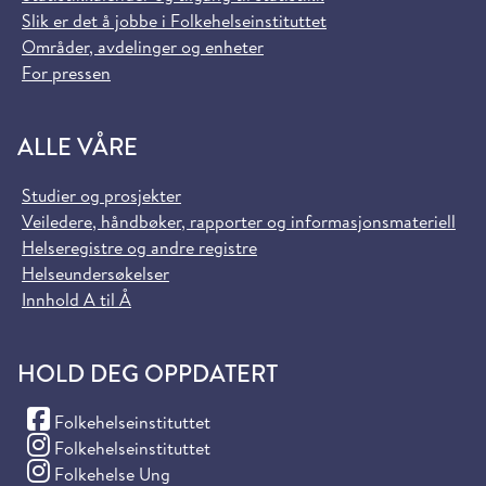
Slik er det å jobbe i Folkehelseinstituttet
Områder, avdelinger og enheter
For pressen
ALLE VÅRE
Studier og prosjekter
Veiledere, håndbøker, rapporter og informasjonsmateriell
Helseregistre og andre registre
Helseundersøkelser
Innhold A til Å
HOLD DEG OPPDATERT
(Facebook)
Folkehelseinstituttet
(Instagram)
Folkehelseinstituttet
(Instagram)
Folkehelse Ung