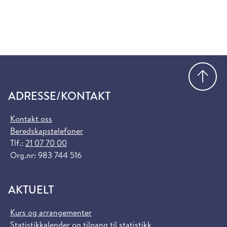
Gå
ADRESSE/KONTAKT
Kontakt oss
Beredskapstelefoner
Tlf.:
21 07 70 00
Org.nr: 983 744 516
AKTUELT
Kurs og arrangementer
Statistikkalender og tilgang til statistikk