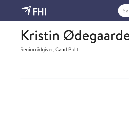
Søk i
Helseundersøkingar
Kristin Ødegaard
Seniorrådgiver, Cand Polit