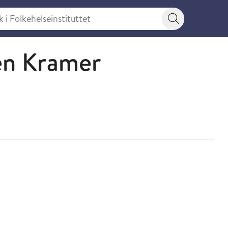
 Folkehelseinstituttet
Søkeknapp
en Kramer