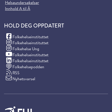
Helseundersøkelser
Innhold A til Å
HOLD DEG OPPDATERT
(Facebook)
Folkehelseinstituttet
(Instagram)
Folkehelseinstituttet
(Instagram)
Folkehelse Ung
(YouTube)
Folkehelseinstituttet
(LinkedIn)
Folkehelseinstituttet
Folkehelsepodden
RSS
Nyhetsvarsel