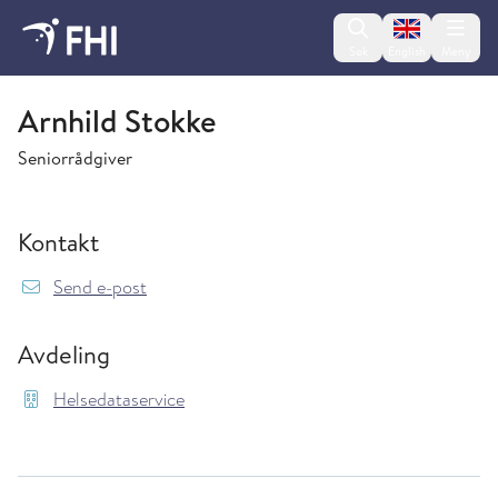
Change lan
Søk
English
Meny
Helsedataservice
Arnhild Stokke
Seniorrådgiver
Kontakt
{model.translations.sendEmailTo} Arnhild.Sto
Send e-post
Avdeling
Helsedataservice