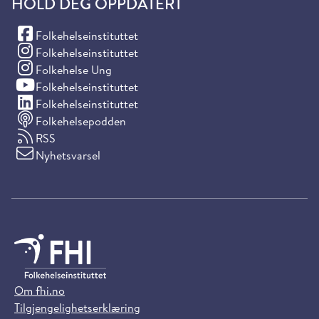
HOLD DEG OPPDATERT
(Facebook)
Folkehelseinstituttet
(Instagram)
Folkehelseinstituttet
(Instagram)
Folkehelse Ung
(YouTube)
Folkehelseinstituttet
(LinkedIn)
Folkehelseinstituttet
Folkehelsepodden
RSS
Nyhetsvarsel
Om fhi.no
Tilgjengelighetserklæring