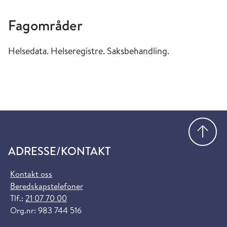
Fagområder
Helsedata. Helseregistre. Saksbehandling.
Gå
ADRESSE/KONTAKT
Kontakt oss
Beredskapstelefoner
Tlf.:
21 07 70 00
Org.nr: 983 744 516