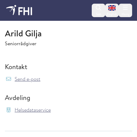
Change lan
Søk
English
Meny
Helsedataservice
Arild Gilja
Seniorrådgiver
Kontakt
{model.translations.sendEmailTo} Arild.Gilja@f
Send e-post
Avdeling
Helsedataservice