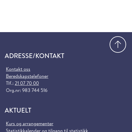
Gå
ADRESSE/KONTAKT
Kontakt oss
Beredskapstelefoner
Tlf.:
21 07 70 00
Org.nr: 983 744 516
AKTUELT
Kurs og arrangementer
Statistikkalender og tilgang til statistikk