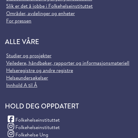
Slik er det å jobbe i Folkehelseinstituttet
Områder, avdelinger og enheter
For pressen
ALLE VÅRE
Studier og prosjekter
Veiledere, håndbøker, rapporter og informasjonsmateriell
Helseregistre og andre registre
Helseundersøkelser
Innhold A til Å
HOLD DEG OPPDATERT
(Facebook)
Folkehelseinstituttet
(Instagram)
Folkehelseinstituttet
(Instagram)
Folkehelse Ung