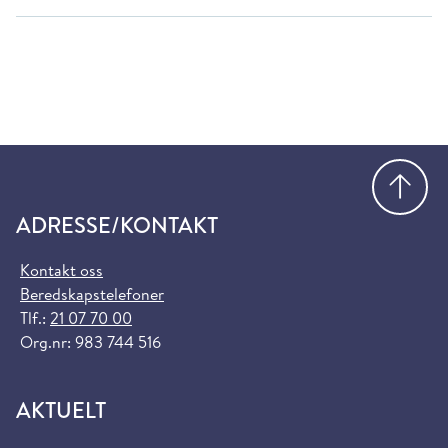
Gå
ADRESSE/KONTAKT
Kontakt oss
Beredskapstelefoner
Tlf.:
21 07 70 00
Org.nr: 983 744 516
AKTUELT