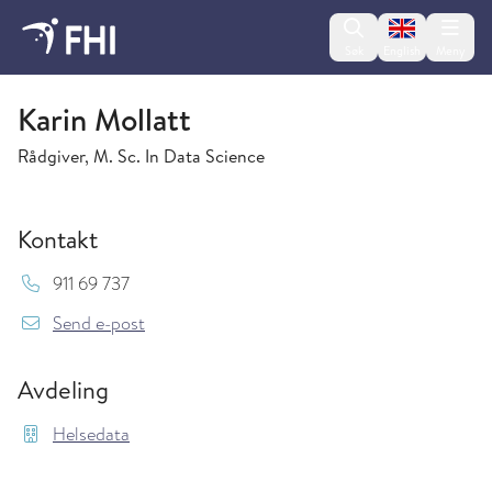
Change lan
Søk
English
Meny
Helsedata
Karin Mollatt
Rådgiver, M. Sc. In Data Science
Kontakt
Mob:
911 69 737
{model.translations.sendEmailTo} Karin.Molla
Send e-post
Avdeling
Helsedata