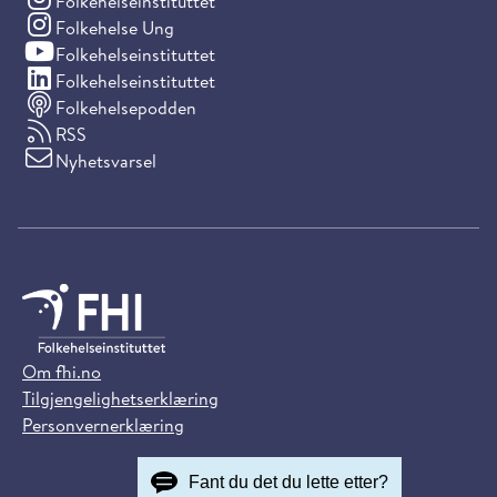
(Instagram)
Folkehelseinstituttet
(Instagram)
Folkehelse Ung
(YouTube)
Folkehelseinstituttet
(LinkedIn)
Folkehelseinstituttet
Folkehelsepodden
RSS
Nyhetsvarsel
Om fhi.no
Tilgjengelighetserklæring
Personvernerklæring
Fant du det du lette etter?