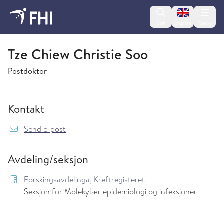
Change lan
Søk
English
Meny
Forskingsavdelinga, Kreftregisteret
Tze Chiew Christie Soo
Postdoktor
Kontakt
{model.translations.sendEmailTo} Tze.Chiew.C
Send e-post
Avdeling/seksjon
Forskingsavdelinga, Kreftregisteret
Seksjon for Molekylær epidemiologi og infeksjoner