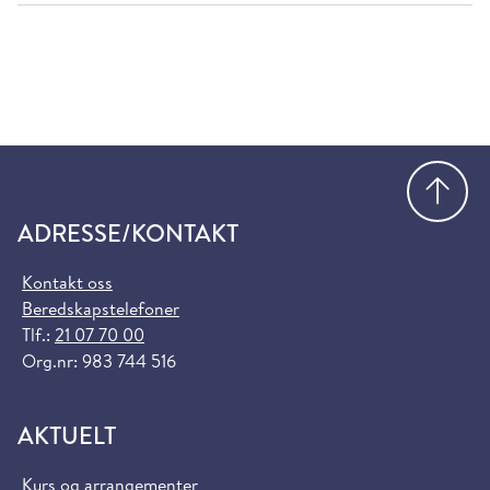
Gå
ADRESSE/KONTAKT
Kontakt oss
Beredskapstelefoner
Tlf.:
21 07 70 00
Org.nr: 983 744 516
AKTUELT
Kurs og arrangementer