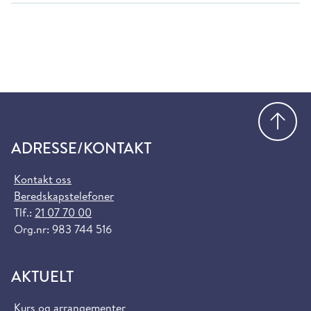
Gå
ADRESSE/KONTAKT
Kontakt oss
Beredskapstelefoner
Tlf.:
21 07 70 00
Org.nr: 983 744 516
AKTUELT
Kurs og arrangementer