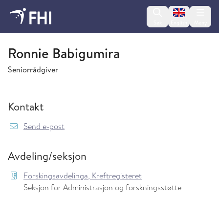
Change lan
Søk
English
Meny
Forskingsavdelinga, Kreftregisteret
Ronnie Babigumira
Seniorrådgiver
Kontakt
{model.translations.sendEmailTo} Ronnie.Bab
Send e-post
Avdeling/seksjon
Forskingsavdelinga, Kreftregisteret
Seksjon for Administrasjon og forskningsstøtte