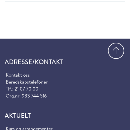
Gå
ADRESSE/KONTAKT
Kontakt oss
Beredskapstelefoner
Tlf.:
21 07 70 00
Org.nr: 983 744 516
AKTUELT
Kurs og arrangementer