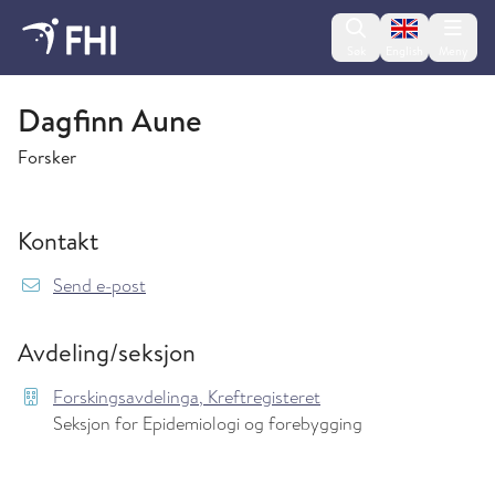
Change lan
Søk
English
Meny
Forskingsavdelinga, Kreftregisteret
Dagfinn Aune
Forsker
Kontakt
{model.translations.sendEmailTo} Dagfinn.Au
Send e-post
Avdeling/seksjon
Forskingsavdelinga, Kreftregisteret
Seksjon for Epidemiologi og forebygging