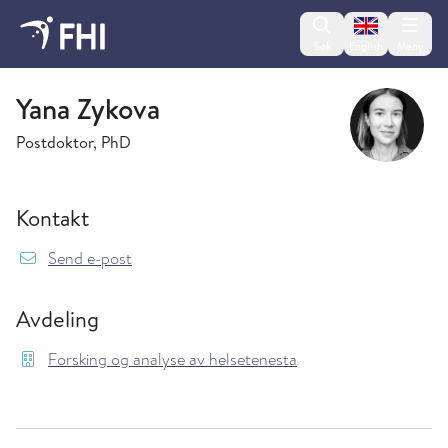
Change lan
Søk
English
Meny
Forsking og analyse av helsetenesta
Yana Zykova
Postdoktor, PhD
Kontakt
{model.translations.sendEmailTo} Yana.Zykov
Send e-post
Avdeling
Forsking og analyse av helsetenesta