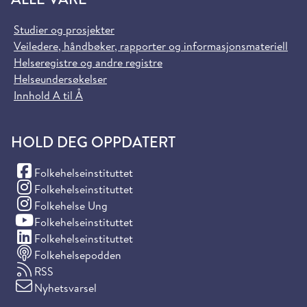
Studier og prosjekter
Veiledere, håndbøker, rapporter og informasjonsmateriell
Helseregistre og andre registre
Helseundersøkelser
Innhold A til Å
HOLD DEG OPPDATERT
(Facebook)
Folkehelseinstituttet
(Instagram)
Folkehelseinstituttet
(Instagram)
Folkehelse Ung
(YouTube)
Folkehelseinstituttet
(LinkedIn)
Folkehelseinstituttet
Folkehelsepodden
RSS
Nyhetsvarsel