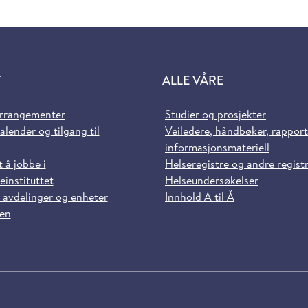
T
ALLE VÅRE
arrangementer
Studier og prosjekter
alender og tilgang til
Veiledere, håndbøker, rappor
informasjonsmateriell
t å jobbe i
Helseregistre og andre regist
einstituttet
Helseundersøkelser
 avdelinger og enheter
Innhold A til Å
sen