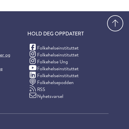
Gå
HOLD DEG OPPDATERT
(Facebook)
Folkehelseinstituttet
(Instagram)
ter og
Folkehelseinstituttet
(Instagram)
Folkehelse Ung
(YouTube)
re
Folkehelseinstituttet
(LinkedIn)
Folkehelseinstituttet
Folkehelsepodden
RSS
Nyhetsvarsel