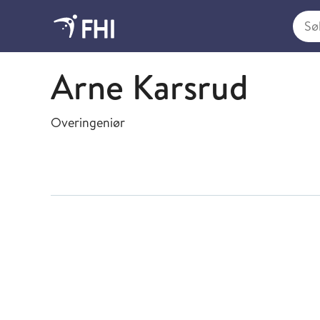
Søk i
Eiendom og intern drift
Arne Karsrud
Overingeniør