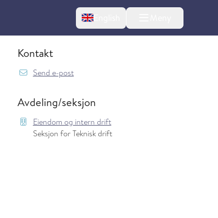
Change language
English
Meny
Kontakt
{model.translations.sendEmailTo} Arne.Kar
Send e-post
Avdeling/seksjon
Eiendom og intern drift
Seksjon for Teknisk drift