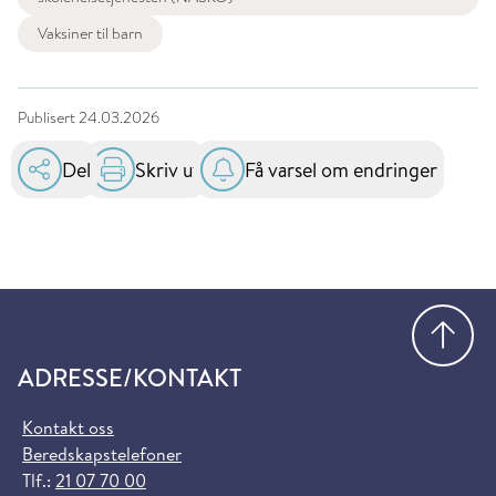
Vaksiner til barn
Publisert
24.03.2026
Del
Skriv ut
Få varsel om endringer
Gå
ADRESSE/KONTAKT
Kontakt oss
Beredskapstelefoner
Tlf.:
21 07 70 00