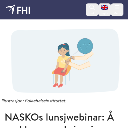
Change lan
Søk
English
Meny
Kurs og arrangementer
Illustrasjon: Folkehelseinstituttet.
NASKOs lunsjwebinar: Å