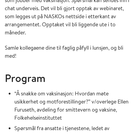
som jobber med vaksinasjon.
Spørsmål kan sendes inn i
chat underveis. Det vil bli gjort opptak av webinaret,
som legges ut på NASKOs nettside i etterkant av
arrangementet. Opptaket vil bli liggende ute i to
måneder.
Samle kollegaene dine til faglig påfyll i lunsjen, og bli
med!
Program
“Å snakke om vaksinasjon: Hvordan møte
usikkerhet og motforestillinger?” v/overlege Ellen
Furuseth, avdeling for smittevern og vaksine,
Folkehelseinstituttet
Spørsmål fra ansatte i tjenestene, ledet av