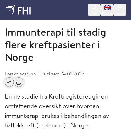
Change lan
Søk
English
Meny
2025 - nyheter fra FHI
Immunterapi til stadig
flere kreftpasienter i
Norge
Forskningsfunn
Publisert
04.02.2025
|
Del
Skriv ut
En ny studie fra Kreftregisteret gir en
omfattende oversikt over hvordan
immunterapi brukes i behandlingen av
føflekkreft (melanom) i Norge.