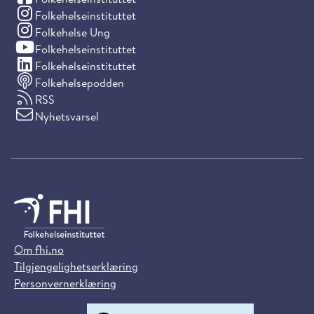
(Instagram)
Folkehelseinstituttet
(Instagram)
Folkehelse Ung
(YouTube)
Folkehelseinstituttet
(LinkedIn)
Folkehelseinstituttet
Folkehelsepodden
RSS
Nyhetsvarsel
Om fhi.no
Tilgjengelighetserklæring
Personvernerklæring