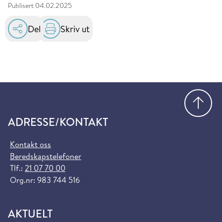
Publisert
04.02.2025
Del
Skriv ut
Gå
ADRESSE/KONTAKT
Kontakt oss
Beredskapstelefoner
Tlf.:
21 07 70 00
Org.nr: 983 744 516
AKTUELT