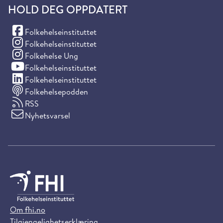
HOLD DEG OPPDATERT
(Facebook)
Folkehelseinstituttet
(Instagram)
Folkehelseinstituttet
(Instagram)
Folkehelse Ung
(YouTube)
Folkehelseinstituttet
(LinkedIn)
Folkehelseinstituttet
Folkehelsepodden
RSS
Nyhetsvarsel
Om fhi.no
Tilgjengelighetserklæring