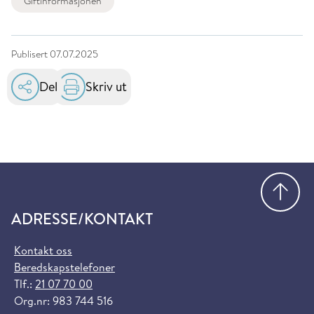
Giftinformasjonen
Publisert
07.07.2025
Del
Skriv ut
Gå
ADRESSE/KONTAKT
Kontakt oss
Beredskapstelefoner
Tlf.:
21 07 70 00
Org.nr: 983 744 516