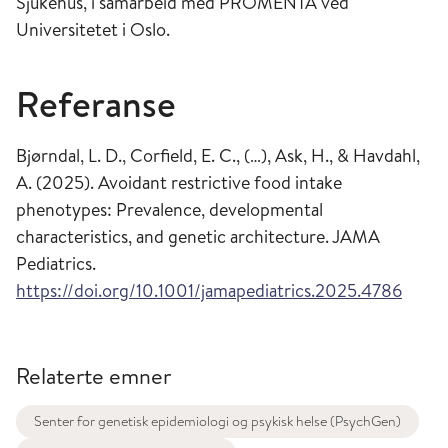
Sjukehus, i samarbeid med PROMENTA ved
Universitetet i Oslo.
Referanse
Bjørndal, L. D., Corfield, E. C., (…), Ask, H., & Havdahl,
A. (2025). Avoidant restrictive food intake
phenotypes: Prevalence, developmental
characteristics, and genetic architecture. JAMA
Pediatrics.
https://doi.org/10.1001/jamapediatrics.2025.4786
Relaterte emner
Senter for genetisk epidemiologi og psykisk helse (PsychGen)