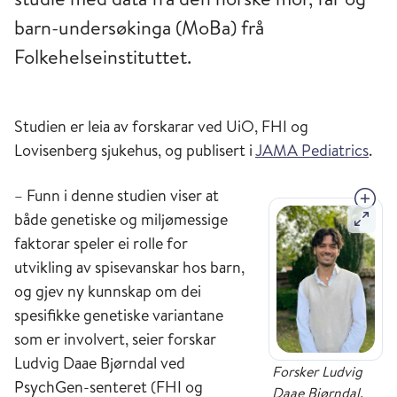
barn-undersøkinga (MoBa) frå
Folkehelseinstituttet.
Studien er leia av forskarar ved UiO, FHI og
Lovisenberg sjukehus, og publisert i
JAMA Pediatrics
.
– Funn i denne studien viser at
både genetiske og miljømessige
faktorar speler ei rolle for
utvikling av spisevanskar hos barn,
og gjev ny kunnskap om dei
spesifikke genetiske variantane
som er involvert, seier forskar
Ludvig Daae Bjørndal ved
Forsker Ludvig
PsychGen-senteret (FHI og
Daae Bjørndal.