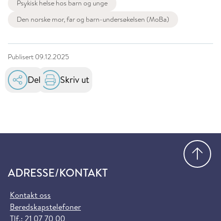
Psykisk helse hos barn og unge
Den norske mor, far og barn-undersøkelsen (MoBa)
Publisert
09.12.2025
Del
Skriv ut
Gå
ADRESSE/KONTAKT
Kontakt oss
Beredskapstelefoner
Tlf.:
21 07 70 00