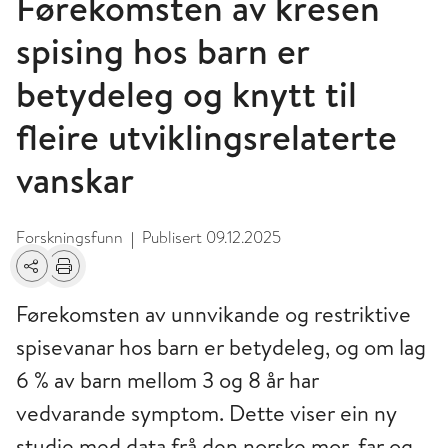
Førekomsten av kresen
spising hos barn er
betydeleg og knytt til
fleire utviklingsrelaterte
vanskar
Forskningsfunn
Publisert
09.12.2025
|
Del
Skriv ut
Førekomsten av unnvikande og restriktive
spisevanar hos barn er betydeleg, og om lag
6 % av barn mellom 3 og 8 år har
vedvarande symptom. Dette viser ein ny
studie med data frå den norske mor, far og