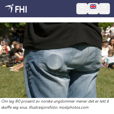
Change lan
Søk
English
Meny
2025 - nyheter fra FHI
Om lag 80 prosent av norske ungdommer mener det er lett å
skaffe seg snus. Illustrasjonsfoto: mostphotos.com