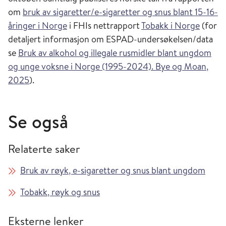
om
bruk av sigaretter/e-sigaretter og snus blant 15-16-
åringer i Norge
i FHIs nettrapport
Tobakk i Norge
(for
detaljert informasjon om ESPAD-undersøkelsen/data
se
Bruk av alkohol og illegale rusmidler blant ungdom
og unge voksne i Norge (1995-2024). Bye og Moan,
2025
).
Se også
Relaterte saker
Bruk av røyk, e-sigaretter og snus blant ungdom
Tobakk, røyk og snus
Eksterne lenker