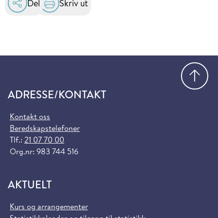
Del
Skriv ut
Gå
ADRESSE/KONTAKT
Kontakt oss
Beredskapstelefoner
Tlf.:
21 07 70 00
Org.nr: 983 744 516
AKTUELT
Kurs og arrangementer