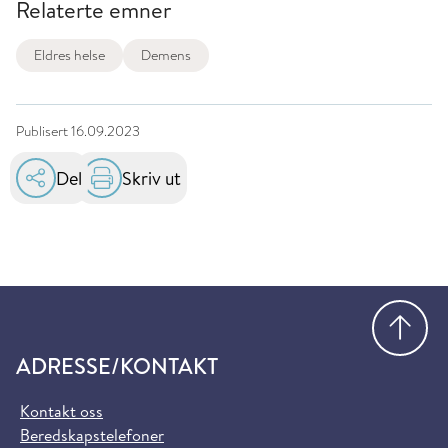
Relaterte emner
Eldres helse
Demens
Publisert
16.09.2023
Del
Skriv ut
Gå
ADRESSE/KONTAKT
Kontakt oss
Beredskapstelefoner