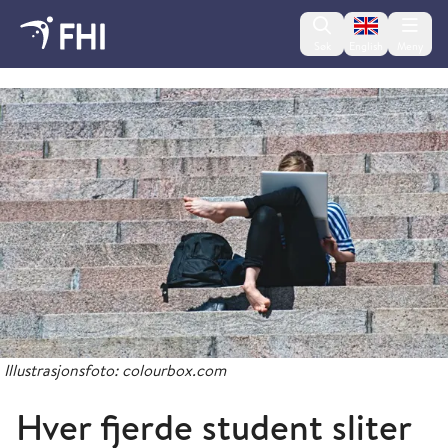
Change lan
Søk
English
Meny
2018 og eldre nyheter fra FHI
Illustrasjonsfoto: colourbox.com
Hver fjerde student sliter