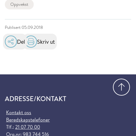
Oppvekst
Publisert
05.09.2018
Del
Skriv ut
Gå
ADRESSE/KONTAKT
Kontakt oss
Beredskapstelefoner
Tlf.:
21 07 70 00
Org.nr: 983 744 516