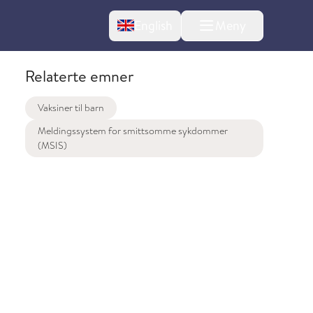
Change language
English
Meny
Relaterte emner
Vaksiner til barn
Meldingssystem for smittsomme sykdommer
(MSIS)