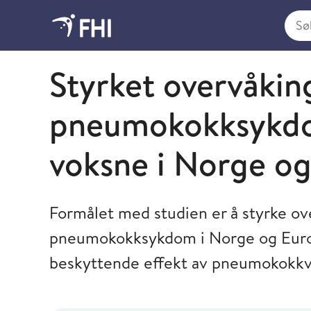
Søk i
Folkehelseinstituttet
Styrket overvåkin
pneumokokksykdo
voksne i Norge o
Formålet med studien er å styrke ov
pneumokokksykdom i Norge og Euro
beskyttende effekt av pneumokokkv