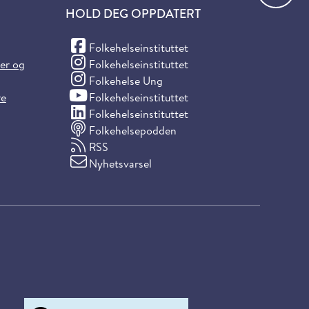
HOLD DEG OPPDATERT
(Facebook)
Folkehelseinstituttet
(Instagram)
ter og
Folkehelseinstituttet
(Instagram)
Folkehelse Ung
(YouTube)
re
Folkehelseinstituttet
(LinkedIn)
Folkehelseinstituttet
Folkehelsepodden
RSS
Nyhetsvarsel