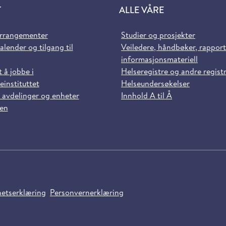
T
ALLE VÅRE
arrangementer
Studier og prosjekter
alender og tilgang til
Veiledere, håndbøker, rappor
informasjonsmateriell
t å jobbe i
Helseregistre og andre regist
einstituttet
Helseundersøkelser
 avdelinger og enheter
Innhold A til Å
sen
hetserklæring
Personvernerklæring