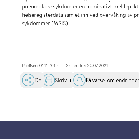
pneumokokksykdom er en nominativt meldepliktig 
helseregisterdata samlet inn ved overvåking a
sykdommer (MSIS)
Publisert
01.11.2015
|
Sist endret
26.07.2021
Del
Skriv ut
Få varsel om endringe