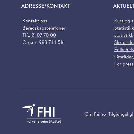
ADRESSE/KONTAKT
AKTUEL
Kontakt oss
Kurs og 
Beredskapstelefoner
Statistikk
Tlf.:
21 07 70 00
statistikk
Org.nr: 983 744 516
Slik er de
Folkehels
Områder,
For pres
Om fhi.no
Tilgjengelig