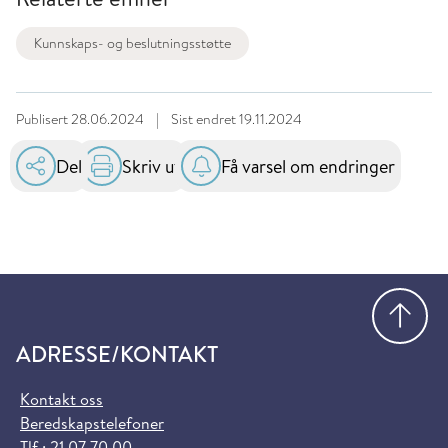
Kunnskaps- og beslutningsstøtte
Publisert
28.06.2024
|
Sist endret
19.11.2024
Del
Skriv ut
Få varsel om endringer
Gå
ADRESSE/KONTAKT
Kontakt oss
Beredskapstelefoner
Tlf.:
21 07 70 00