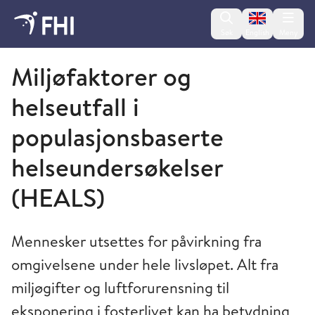
Change lan
Søk
English
Meny
Folkehelseinstituttet
Miljøfaktorer og
helseutfall i
populasjonsbaserte
helseundersøkelser
(HEALS)
Mennesker utsettes for påvirkning fra
omgivelsene under hele livsløpet. Alt fra
miljøgifter og luftforurensning til
eksponering i fosterlivet kan ha betydning