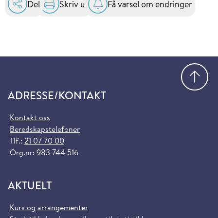
Del
Skriv ut
Få varsel om endringer
Gå
ADRESSE/KONTAKT
Kontakt oss
Beredskapstelefoner
Tlf.:
21 07 70 00
Org.nr: 983 744 516
AKTUELT
Kurs og arrangementer