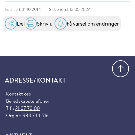
Publisert
01.10.2014
|
Sist endret
13.05.2024
Del
Skriv ut
Få varsel om endringer
Gå
ADRESSE/KONTAKT
Kontakt oss
Beredskapstelefoner
Tlf.:
21 07 70 00
Org.nr: 983 744 516