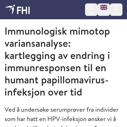
Change lan
Søk
English
Meny
Folkehelseinstituttet
Immunologisk mimotop
variansanalyse:
kartlegging av endring i
immunresponsen til en
humant papillomavirus-
infeksjon over tid
Ved å undersøke serumprøver fra individer
som har hatt en HPV-infeksjon ønsker vi å