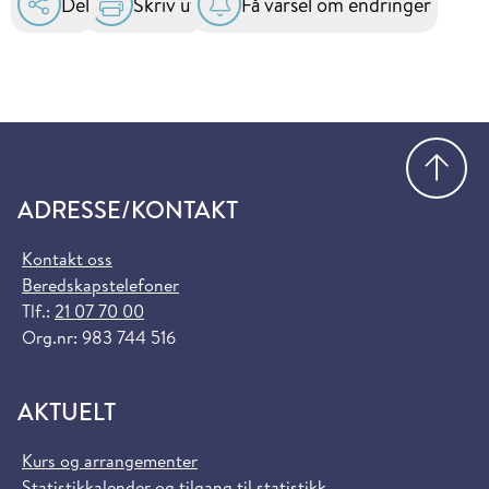
Del
Skriv ut
Få varsel om endringer
Gå
ADRESSE/KONTAKT
Kontakt oss
Beredskapstelefoner
Tlf.:
21 07 70 00
Org.nr: 983 744 516
AKTUELT
Kurs og arrangementer
Statistikkalender og tilgang til statistikk