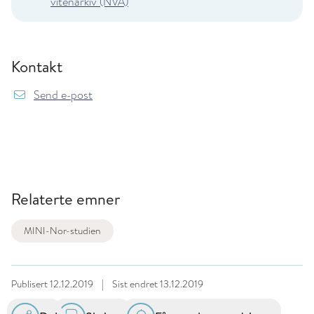
vitenarkiv (NVA)
Kontakt
{model.translations.sendEmailTo} mininor@fhi
Send e-post
Relaterte emner
MINI-Nor-studien
Publisert
12.12.2019
|
Sist endret
13.12.2019