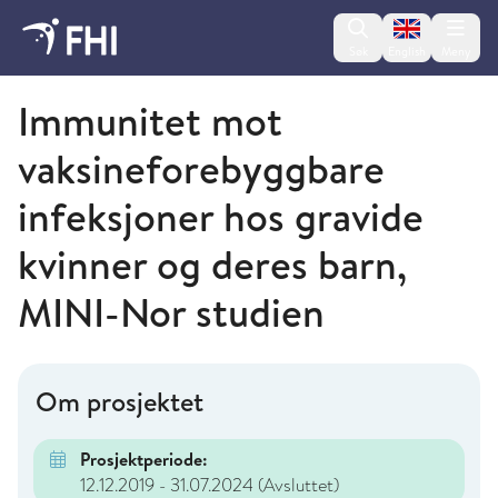
Change lan
Søk
English
Meny
Folkehelseinstituttet
Immunitet mot
vaksineforebyggbare
infeksjoner hos gravide
kvinner og deres barn,
MINI-Nor studien
Om prosjektet
Prosjektperiode:
12.12.2019 - 31.07.2024
(Avsluttet)