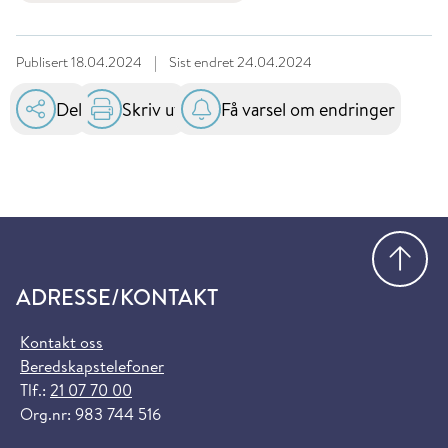
Publisert
18.04.2024
|
Sist endret
24.04.2024
Del
Skriv ut
Få varsel om endringer
Gå
ADRESSE/KONTAKT
Kontakt oss
Beredskapstelefoner
Tlf.:
21 07 70 00
Org.nr: 983 744 516