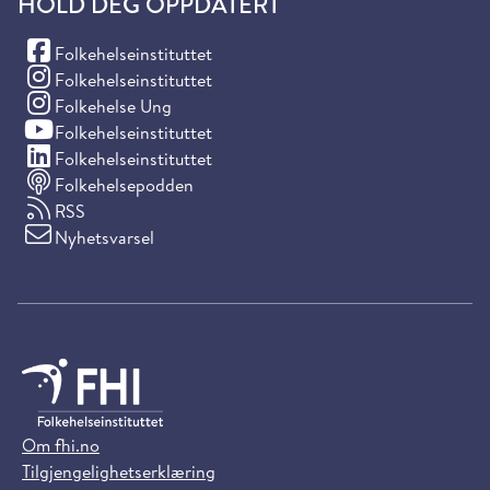
HOLD DEG OPPDATERT
(Facebook)
Folkehelseinstituttet
(Instagram)
Folkehelseinstituttet
(Instagram)
Folkehelse Ung
(YouTube)
Folkehelseinstituttet
(LinkedIn)
Folkehelseinstituttet
Folkehelsepodden
RSS
Nyhetsvarsel
Om fhi.no
Tilgjengelighetserklæring