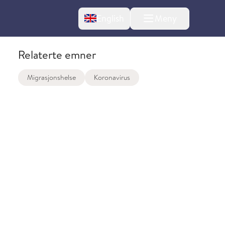
Change language
English
Meny
Relaterte emner
Migrasjonshelse
Koronavirus