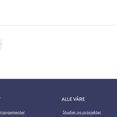
r
T
ALLE VÅRE
arrangementer
Studier og prosjekter