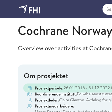
Søk i
Folkehelseinstituttet
Cochrane Norwa
Overview over activities at Cochra
Om prosjektet
26.01.2015 - 31.12.2022
(
Prosjektperiode:
Folkehelseinstitutte
Koordinerende institutt:
Claire Glenton, Avdeling for g
Prosjektleder:
Prosjektmedarbeidere:
Marita Sporstøl Fønhus, Avdeling for global 