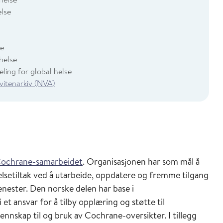
lse
se
helse
ing for global helse
 vitenarkiv (NVA)
ochrane-samarbeidet
. Organisasjonen har som mål å
elsetiltak ved å utarbeide, oppdatere og fremme tilgang
enester. Den norske delen har base i
et ansvar for å tilby opplæring og støtte til
jennskap til og bruk av Cochrane-oversikter. I tillegg