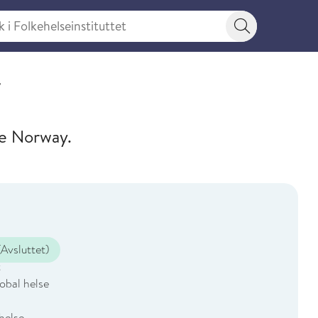
 Folkehelseinstituttet
Søkeknapp
y
ne Norway.
Avsluttet)
t
lobal helse
helse