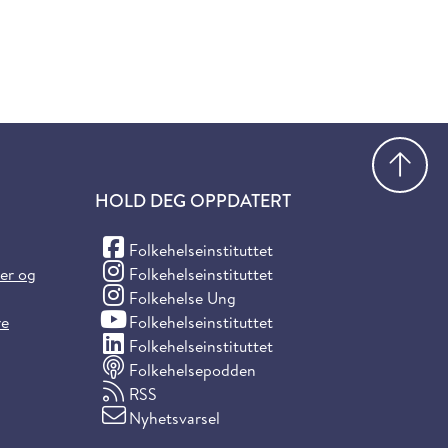
Gå
HOLD DEG OPPDATERT
(Facebook)
Folkehelseinstituttet
(Instagram)
ter og
Folkehelseinstituttet
(Instagram)
Folkehelse Ung
(YouTube)
re
Folkehelseinstituttet
(LinkedIn)
Folkehelseinstituttet
Folkehelsepodden
RSS
Nyhetsvarsel