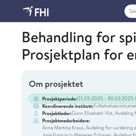
Søk i
Folkehelseinstituttet
Behandling for spi
Prosjektplan for e
Om prosjektet
01.05.2025 - 30.10.2025
(
Prosjektperiode:
Folkehelseinstitutte
Koordinerende institutt:
Gunn Elisabeth Vist, Avdeling f
Prosjektleder:
Prosjektmedarbeidere:
Anne Martina Kraus, Avdeling for vurdering av
Jose Francisco Meneses Echavez, Avdeling for