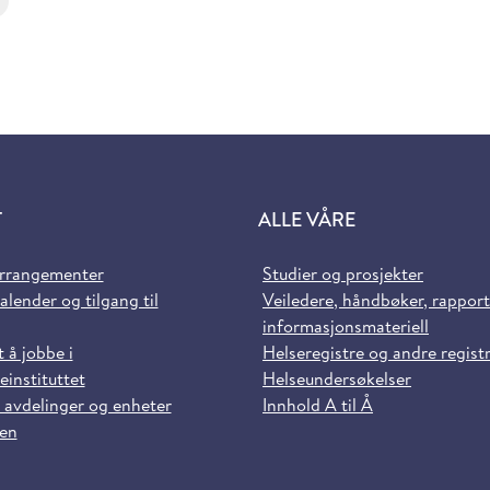
T
ALLE VÅRE
arrangementer
Studier og prosjekter
alender og tilgang til
Veiledere, håndbøker, rappor
informasjonsmateriell
t å jobbe i
Helseregistre og andre regist
einstituttet
Helseundersøkelser
 avdelinger og enheter
Innhold A til Å
sen