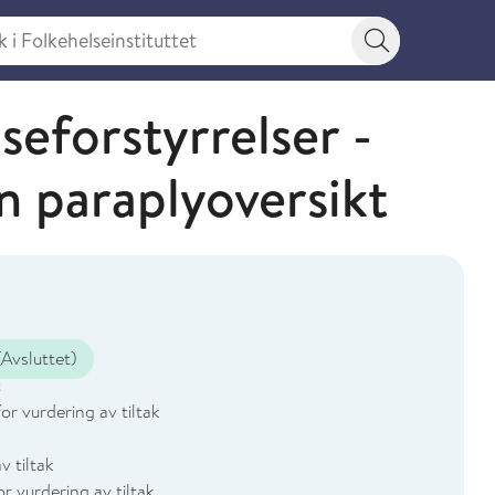
 Folkehelseinstituttet
Søkeknapp
seforstyrrelser -
n paraplyoversikt
Avsluttet)
t
or vurdering av tiltak
 tiltak
 vurdering av tiltak