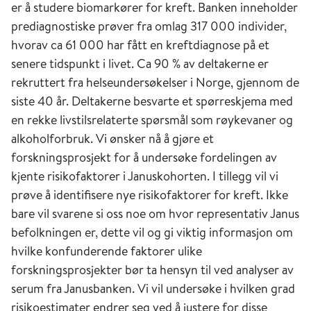
er å studere biomarkører for kreft. Banken inneholder
prediagnostiske prøver fra omlag 317 000 individer,
hvorav ca 61 000 har fått en kreftdiagnose på et
senere tidspunkt i livet. Ca 90 % av deltakerne er
rekruttert fra helseundersøkelser i Norge, gjennom de
siste 40 år. Deltakerne besvarte et spørreskjema med
en rekke livstilsrelaterte spørsmål som røykevaner og
alkoholforbruk. Vi ønsker nå å gjøre et
forskningsprosjekt for å undersøke fordelingen av
kjente risikofaktorer i Januskohorten. I tillegg vil vi
prøve å identifisere nye risikofaktorer for kreft. Ikke
bare vil svarene si oss noe om hvor representativ Janus
befolkningen er, dette vil og gi viktig informasjon om
hvilke konfunderende faktorer ulike
forskningsprosjekter bør ta hensyn til ved analyser av
serum fra Janusbanken. Vi vil undersøke i hvilken grad
risikoestimater endrer seg ved å justere for disse