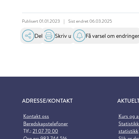
Publisert
01.01.2023
|
Sist endret
06.03.2025
Del
Skriv ut
Få varsel om endringe
ADRESSE/KONTAKT
AKTUEL
Kontakt oss
Kurs og 
Beredskapstelefoner
Statistikk
Tlf.:
21 07 70 00
statistikk
Org.nr: 983 744 516
Slik er de