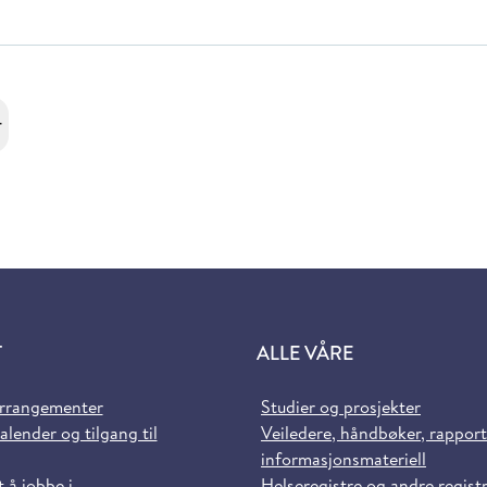
r
T
ALLE VÅRE
arrangementer
Studier og prosjekter
alender og tilgang til
Veiledere, håndbøker, rappor
informasjonsmateriell
t å jobbe i
Helseregistre og andre regist