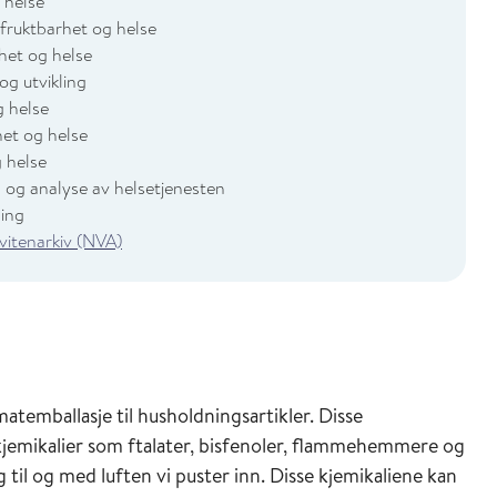
 helse
 fruktbarhet og helse
het og helse
og utvikling
g helse
het og helse
 helse
 og analyse av helsetjenesten
ling
 vitenarkiv (NVA)
 matemballasje til husholdningsartikler. Disse
kjemikalier som ftalater, bisfenoler, flammehemmere og
til og med luften vi puster inn. Disse kjemikaliene kan