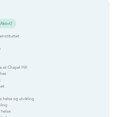
Aktivt)
t
instituttet
h
a at Chapel Hill
ghet
t
het
 helse og utvikling
kling
 helse