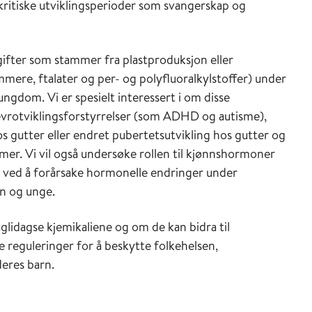
ritiske utviklingsperioder som svangerskap og
gifter som stammer fra plastproduksjon eller
ere, ftalater og per- og polyfluoralkylstoffer) under
ngdom. Vi er spesielt interessert i om disse
evrotviklingsforstyrrelser (som ADHD og autisme),
 gutter eller endret pubertetsutvikling hos gutter og
emer. Vi vil også undersøke rollen til kjønnshormoner
r ved å forårsake hormonelle endringer under
rn og unge.
aglidagse kjemikaliene og om de kan bidra til
 reguleringer for å beskytte folkehelsen,
deres barn.