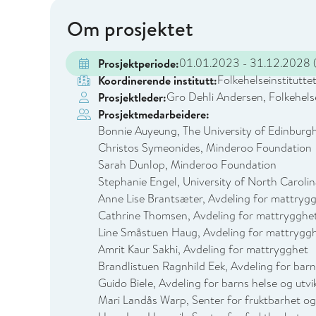
Om prosjektet
01.01.2023 - 31.12.2028
(
Prosjektperiode:
Folkehelseinstitutte
Koordinerende institutt:
Gro Dehli Andersen, Folkehelse
Prosjektleder:
Prosjektmedarbeidere:
Bonnie Auyeung, The University of Edinburg
Christos Symeonides, Minderoo Foundation
Sarah Dunlop, Minderoo Foundation
Stephanie Engel, University of North Carolin
Anne Lise Brantsæter, Avdeling for mattryg
Cathrine Thomsen, Avdeling for mattrygghe
Line Småstuen Haug, Avdeling for mattrygg
Amrit Kaur Sakhi, Avdeling for mattrygghet
Brandlistuen Ragnhild Eek, Avdeling for barns
Guido Biele, Avdeling for barns helse og utvi
Mari Landås Warp, Senter for fruktbarhet og