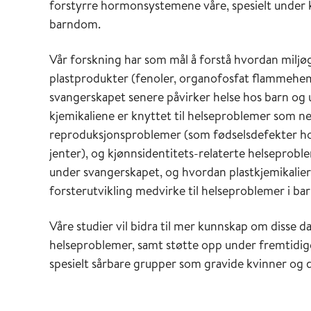
forstyrre hormonsystemene våre, spesielt under k
barndom.
Vår forskning har som mål å forstå hvordan miljø
plastprodukter (fenoler, organofosfat flammehemm
svangerskapet senere påvirker helse hos barn og u
kjemikaliene er knyttet til helseproblemer som n
reproduksjonsproblemer (som fødselsdefekter hos
jenter), og kjønnsidentitets-relaterte helseprobl
under svangerskapet, og hvordan plastkjemikalie
forsterutvikling medvirke til helseproblemer i ba
Våre studier vil bidra til mer kunnskap om disse d
helseproblemer, samt støtte opp under fremtidige
spesielt sårbare grupper som gravide kvinner og 