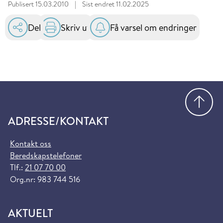
Publisert
15.03.2010
|
Sist endret
11.02.2025
Del
Skriv ut
Få varsel om endringer
Gå
ADRESSE/KONTAKT
Kontakt oss
Beredskapstelefoner
Tlf.:
21 07 70 00
Org.nr: 983 744 516
AKTUELT