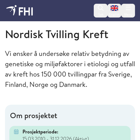
Change lan
Søk
English
Meny
Folkehelseinstituttet
Nordisk Tvilling Kreft
Vi ønsker å undersøke relativ betydning av
genetiske og miljøfaktorer i etiologi og utfall
av kreft hos 150 000 tvillingpar fra Sverige,
Finland, Norge og Danmark.
Om prosjektet
Prosjektperiode:
15.03.2010 - 31.12.2026
(Aktivt)