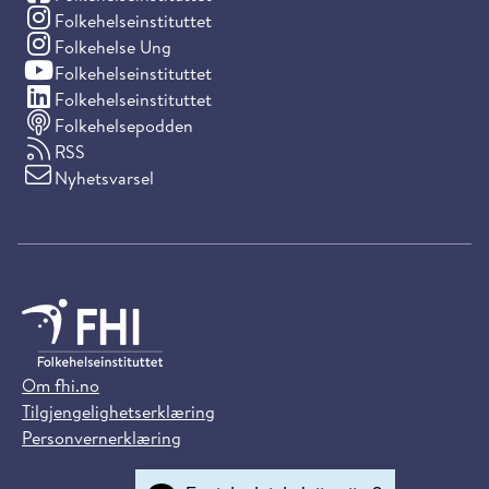
(Instagram)
Folkehelseinstituttet
(Instagram)
Folkehelse Ung
(YouTube)
Folkehelseinstituttet
(LinkedIn)
Folkehelseinstituttet
Folkehelsepodden
RSS
Nyhetsvarsel
Om fhi.no
Tilgjengelighetserklæring
Personvernerklæring