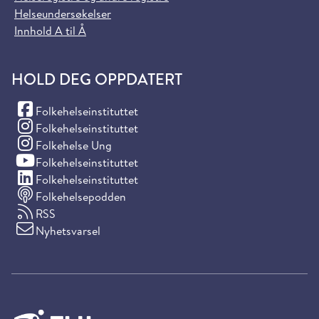
Helseundersøkelser
Innhold A til Å
HOLD DEG OPPDATERT
(Facebook)
Folkehelseinstituttet
(Instagram)
Folkehelseinstituttet
(Instagram)
Folkehelse Ung
(YouTube)
Folkehelseinstituttet
(LinkedIn)
Folkehelseinstituttet
Folkehelsepodden
RSS
Nyhetsvarsel