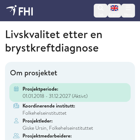
Change lan
Søk
English
Meny
Folkehelseinstituttet
Livskvalitet etter en
brystkreftdiagnose
Om prosjektet
Prosjektperiode:
01.01.2018 - 31.12.2027
(Aktivt)
Koordinerende institutt:
Folkehelseinstituttet
Prosjektleder:
Giske Ursin, Folkehelseinstituttet
Prosjektmedarbeidere: