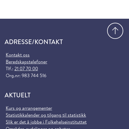
Gå
ADRESSE/KONTAKT
Kontakt oss
Beredskapstelefoner
Tlf.:
21 07 70 00
Org.nr: 983 744 516
AKTUELT
Kurs og arrangementer
Statistikkalender og tilgang til statistikk
Slik er det å jobbe i Folkehelseinstituttet
Områder, avdelinger og enheter