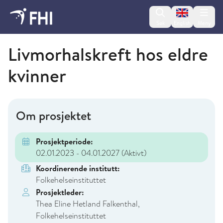
Change lan
Søk
English
Meny
Folkehelseinstituttet
Livmorhalskreft hos eldre
kvinner
Om prosjektet
Prosjektperiode:
02.01.2023 - 04.01.2027
(Aktivt)
Koordinerende institutt:
Folkehelseinstituttet
Prosjektleder:
Thea Eline Hetland Falkenthal,
Folkehelseinstituttet