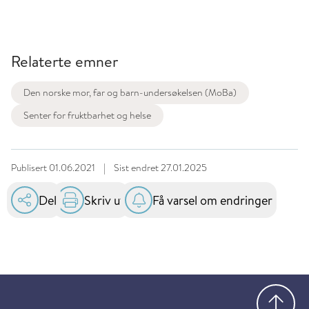
Relaterte emner
Den norske mor, far og barn-undersøkelsen (MoBa)
Senter for fruktbarhet og helse
Publisert
01.06.2021
|
Sist endret
27.01.2025
Del
Skriv ut
Få varsel om endringer
Gå