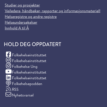
Studier og prosjekter
Veiledere, håndbøker, rapporter og informasjonsmateriell
Helseregistre og andre registre
Helseundersøkelser
Innhold A til Å
HOLD DEG OPPDATERT
(Facebook)
Folkehelseinstituttet
(Instagram)
Folkehelseinstituttet
(Instagram)
Folkehelse Ung
(YouTube)
Folkehelseinstituttet
(LinkedIn)
Folkehelseinstituttet
Folkehelsepodden
RSS
Nyhetsvarsel