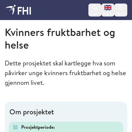
Change lan
Søk
English
Meny
Folkehelseinstituttet
Kvinners fruktbarhet og
helse
Dette prosjektet skal kartlegge hva som
påvirker unge kvinners fruktbarhet og helse
gjennom livet.
Om prosjektet
Prosjektperiode: