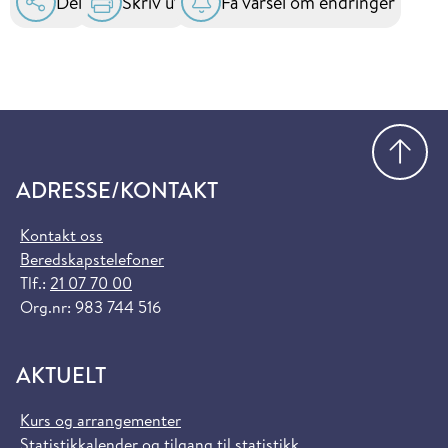
Del
Skriv ut
Få varsel om endringer
Gå
ADRESSE/KONTAKT
Kontakt oss
Beredskapstelefoner
Tlf.:
21 07 70 00
Org.nr: 983 744 516
AKTUELT
Kurs og arrangementer
Statistikkalender og tilgang til statistikk