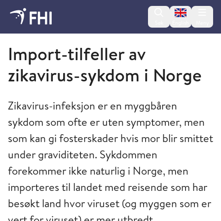
Change lan
Søk
English
Meny
Folkehelseinstituttet
Import-tilfeller av
zikavirus-sykdom i Norge
Zikavirus-infeksjon er en myggbåren
sykdom som ofte er uten symptomer, men
som kan gi fosterskader hvis mor blir smittet
under graviditeten. Sykdommen
forekommer ikke naturlig i Norge, men
importeres til landet med reisende som har
besøkt land hvor viruset (og myggen som er
vert for viruset) er mer utbredt.