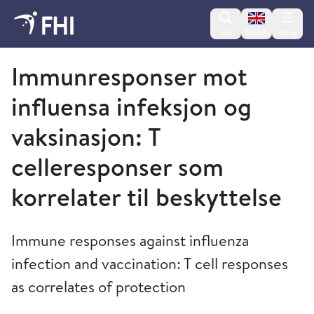
Change lan
Søk
English
Meny
Folkehelseinstituttet
Immunresponser mot
influensa infeksjon og
vaksinasjon: T
celleresponser som
korrelater til beskyttelse
Immune responses against influenza
infection and vaccination: T cell responses
as correlates of protection