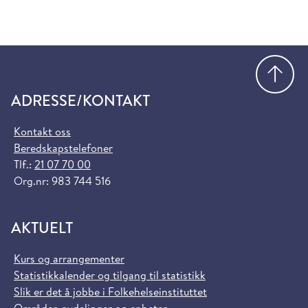
Gå
ADRESSE/KONTAKT
Kontakt oss
Beredskapstelefoner
Tlf.:
21 07 70 00
Org.nr: 983 744 516
AKTUELT
Kurs og arrangementer
Statistikkalender og tilgang til statistikk
Slik er det å jobbe i Folkehelseinstituttet