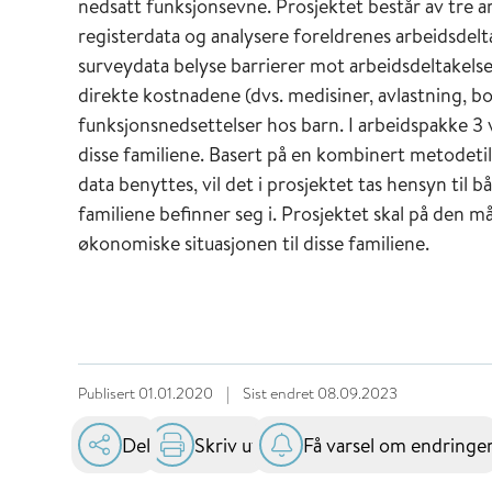
nedsatt funksjonsevne. Prosjektet består av tre ar
registerdata og analysere foreldrenes arbeidsdelt
surveydata belyse barrierer mot arbeidsdeltakelse.
direkte kostnadene (dvs. medisiner, avlastning, bol
funksjonsnedsettelser hos barn. I arbeidspakke 3 
disse familiene. Basert på en kombinert metodeti
data benyttes, vil det i prosjektet tas hensyn til 
familiene befinner seg i. Prosjektet skal på den
økonomiske situasjonen til disse familiene.
Publisert
01.01.2020
|
Sist endret
08.09.2023
Del
Skriv ut
Få varsel om endringe