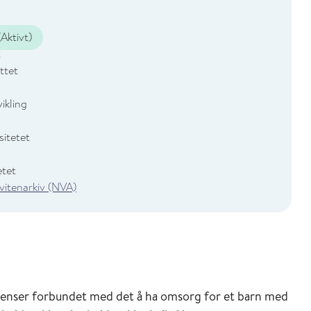
Aktivt)
t
ttet
ikling
sitetet
etet
 vitenarkiv (NVA)
venser forbundet med det å ha omsorg for et barn med