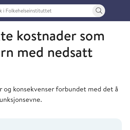
 Folkehelseinstituttet
Søkeknapp
kte kostnader som
barn med nedsatt
er og konsekvenser forbundet med det å
funksjonsevne.