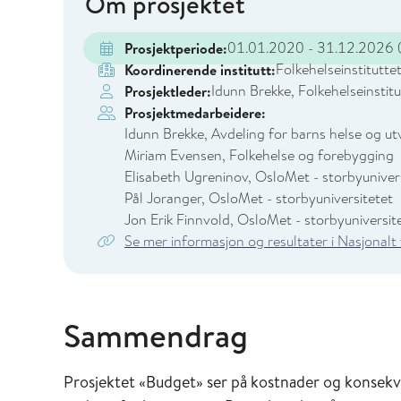
Om prosjektet
01.01.2020 - 31.12.2026
(
Prosjektperiode:
Folkehelseinstitutte
Koordinerende institutt:
Idunn Brekke, Folkehelseinstitu
Prosjektleder:
Prosjektmedarbeidere:
Idunn Brekke, Avdeling for barns helse og utv
Miriam Evensen, Folkehelse og forebygging
Elisabeth Ugreninov, OsloMet - storbyuniver
Pål Joranger, OsloMet - storbyuniversitetet
Jon Erik Finnvold, OsloMet - storbyuniversit
Se mer informasjon og resultater i Nasjonalt
Sammendrag
Prosjektet «Budget» ser på kostnader og konsek