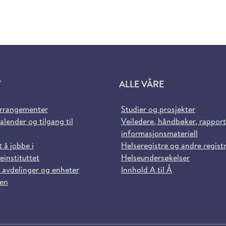
T
ALLE VÅRE
arrangementer
Studier og prosjekter
alender og tilgang til
Veiledere, håndbøker, rappor
informasjonsmateriell
t å jobbe i
Helseregistre og andre regist
einstituttet
Helseundersøkelser
 avdelinger og enheter
Innhold A til Å
sen