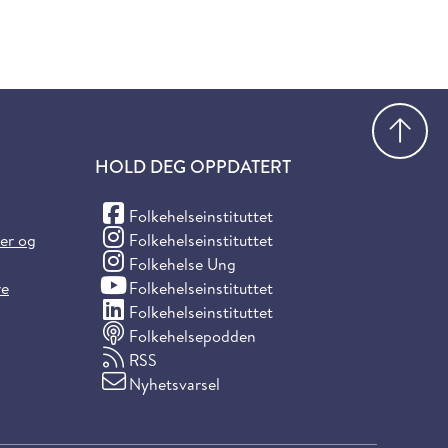
Gå
HOLD DEG OPPDATERT
(Facebook)
Folkehelseinstituttet
(Instagram)
ter og
Folkehelseinstituttet
(Instagram)
Folkehelse Ung
(YouTube)
re
Folkehelseinstituttet
(LinkedIn)
Folkehelseinstituttet
Folkehelsepodden
RSS
Nyhetsvarsel