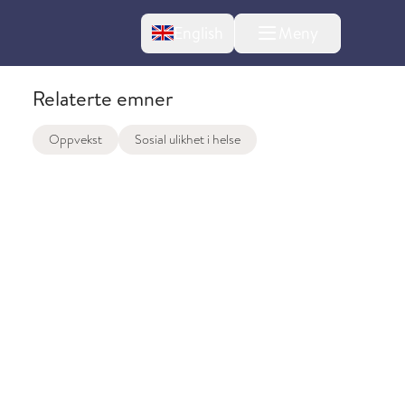
Change language
English
Meny
Relaterte emner
Oppvekst
Sosial ulikhet i helse