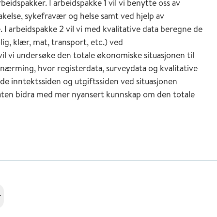
beidspakker. I arbeidspakke 1 vil vi benytte oss av
akelse, sykefravær og helse samt ved hjelp av
 I arbeidspakke 2 vil vi med kvalitative data beregne de
ig, klær, mat, transport, etc.) ved
vil vi undersøke den totale økonomiske situasjonen til
lnærming, hvor registerdata, surveydata og kvalitative
både inntektssiden og utgiftssiden ved situasjonen
 måten bidra med mer nyansert kunnskap om den totale
r