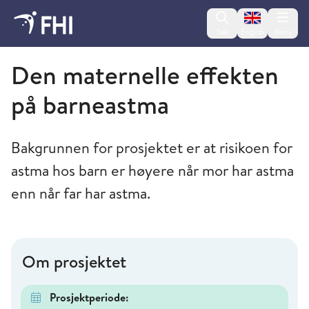
Change lan
Søk
English
Meny
Folkehelseinstituttet
Den maternelle effekten
på barneastma
Bakgrunnen for prosjektet er at risikoen for
astma hos barn er høyere når mor har astma
enn når far har astma.
Om prosjektet
Prosjektperiode: