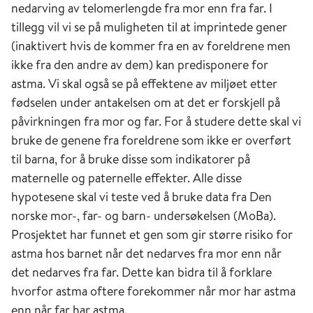
nedarving av telomerlengde fra mor enn fra far. I
tillegg vil vi se på muligheten til at imprintede gener
(inaktivert hvis de kommer fra en av foreldrene men
ikke fra den andre av dem) kan predisponere for
astma. Vi skal også se på effektene av miljøet etter
fødselen under antakelsen om at det er forskjell på
påvirkningen fra mor og far. For å studere dette skal vi
bruke de genene fra foreldrene som ikke er overført
til barna, for å bruke disse som indikatorer på
maternelle og paternelle effekter. Alle disse
hypotesene skal vi teste ved å bruke data fra Den
norske mor-, far- og barn- undersøkelsen (MoBa).
Prosjektet har funnet et gen som gir større risiko for
astma hos barnet når det nedarves fra mor enn når
det nedarves fra far. Dette kan bidra til å forklare
hvorfor astma oftere forekommer når mor har astma
enn når far har astma.