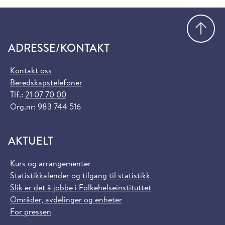
Gå
ADRESSE/KONTAKT
Kontakt oss
Beredskapstelefoner
Tlf.:
21 07 70 00
Org.nr: 983 744 516
AKTUELT
Kurs og arrangementer
Statistikkalender og tilgang til statistikk
Slik er det å jobbe i Folkehelseinstituttet
Områder, avdelinger og enheter
For pressen