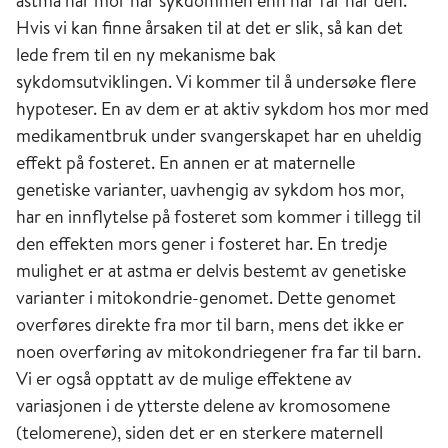
astma når mor har sykdommen enn når far har den.
Hvis vi kan finne årsaken til at det er slik, så kan det
lede frem til en ny mekanisme bak
sykdomsutviklingen. Vi kommer til å undersøke flere
hypoteser. En av dem er at aktiv sykdom hos mor med
medikamentbruk under svangerskapet har en uheldig
effekt på fosteret. En annen er at maternelle
genetiske varianter, uavhengig av sykdom hos mor,
har en innflytelse på fosteret som kommer i tillegg til
den effekten mors gener i fosteret har. En tredje
mulighet er at astma er delvis bestemt av genetiske
varianter i mitokondrie-genomet. Dette genomet
overføres direkte fra mor til barn, mens det ikke er
noen overføring av mitokondriegener fra far til barn.
Vi er også opptatt av de mulige effektene av
variasjonen i de ytterste delene av kromosomene
(telomerene), siden det er en sterkere maternell