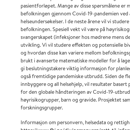
pasientforløpet. Mange av disse spørsmålene er m
befolkningen gjennom Covid-19-pandemien ved å 
helseundersøkelser. I de neste årene vil vi studer
befolkningen. Spesiell vekt vil være på høyrisiko
svangerskapet (infeksjoner hos mødrene mens de 
utvikling. Vi vil studere effekten og potensielle 
og hvordan disse kan variere mellom befolkningsgr
brukt i avanserte matematiske modeller for å lag
gi beslutningstakere viktig informasjon for plan
også fremtidige pandemiske utbrudd. Siden de fles
innbyggere og all helsehjelp, vil resultater baser
for den globale håndteringen av Covid-19-utbruddet
høyrisikogrupper, barn og gravide. Prosjektet sa
forskningsgrupper.
Informasjon om personvern, helsedata og rettighe