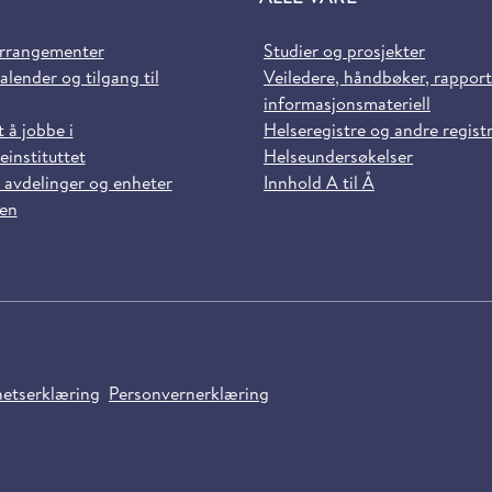
arrangementer
Studier og prosjekter
alender og tilgang til
Veiledere, håndbøker, rappor
informasjonsmateriell
t å jobbe i
Helseregistre og andre regist
einstituttet
Helseundersøkelser
 avdelinger og enheter
Innhold A til Å
sen
hetserklæring
Personvernerklæring