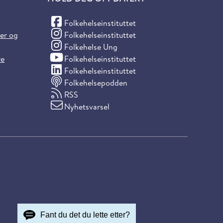
(Facebook)
Folkehelseinstituttet
(Instagram)
ter og
Folkehelseinstituttet
(Instagram)
Folkehelse Ung
(YouTube)
re
Folkehelseinstituttet
(LinkedIn)
Folkehelseinstituttet
Folkehelsepodden
RSS
Nyhetsvarsel
Fant du det du lette etter?