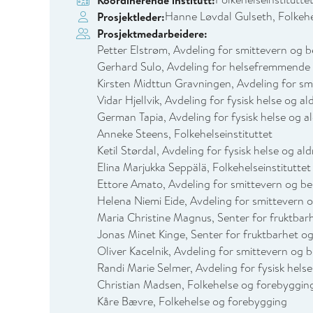
Koordinerende institutt:
Hanne Løvdal Gulseth, Folkehel
Prosjektleder:
Prosjektmedarbeidere:
Petter Elstrøm, Avdeling for smittevern og 
Gerhard Sulo, Avdeling for helsefremmende 
Kirsten Midttun Gravningen, Avdeling for s
Vidar Hjellvik, Avdeling for fysisk helse og al
German Tapia, Avdeling for fysisk helse og a
Anneke Steens, Folkehelseinstituttet
Ketil Størdal, Avdeling for fysisk helse og ald
Elina Marjukka Seppälä, Folkehelseinstituttet
Ettore Amato, Avdeling for smittevern og b
Helena Niemi Eide, Avdeling for smittevern 
Maria Christine Magnus, Senter for fruktbar
Jonas Minet Kinge, Senter for fruktbarhet og
Oliver Kacelnik, Avdeling for smittevern og 
Randi Marie Selmer, Avdeling for fysisk helse
Christian Madsen, Folkehelse og forebyggin
Kåre Bævre, Folkehelse og forebygging