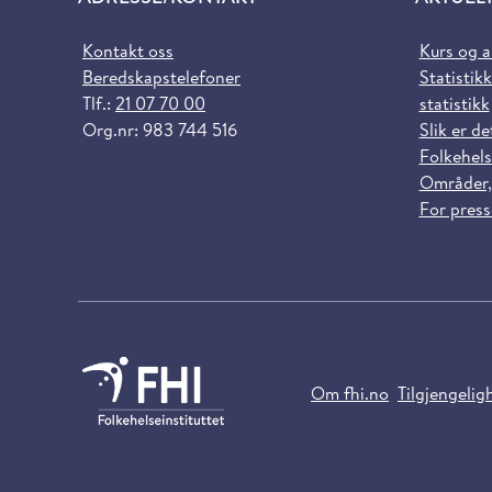
Kontakt oss
Kurs og 
Beredskapstelefoner
Statistikk
Tlf.:
21 07 70 00
statistikk
Org.nr: 983 744 516
Slik er de
Folkehels
Områder,
For pres
Om fhi.no
Tilgjengelig