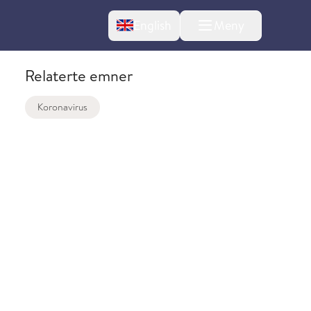
Change language
English
Meny
Relaterte emner
Koronavirus