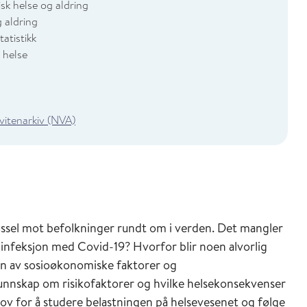
sk helse og aldring
g aldring
atistikk
 helse
 vitenarkiv (NVA)
sel mot befolkninger rundt om i verden. Det mangler
 infeksjon med Covid-19? Hvorfor blir noen alvorlig
oen av sosioøkonomiske faktorer og
kunnskap om risikofaktorer og hvilke helsekonsekvenser
hov for å studere belastningen på helsevesenet og følge