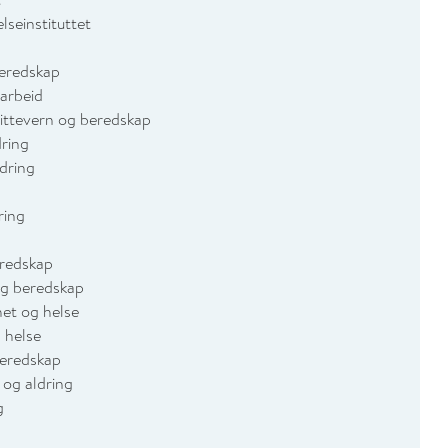
seinstituttet
beredskap
arbeid
mittevern og beredskap
dring
ldring
ring
eredskap
og beredskap
het og helse
 helse
beredskap
 og aldring
g