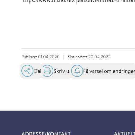
https://www.fhi.no/div/personvern/rett-til-inf
Publisert
01.04.2020
|
Sist endret
20.04.2022
Del
Skriv ut
Få varsel om endringe
ADRESSE/KONTAKT
AKTUEL