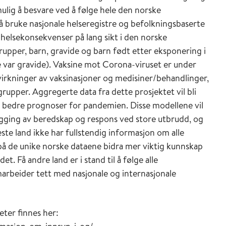
ulig å besvare ved å følge hele den norske
bruke nasjonale helseregistre og befolkningsbaserte
e helsekonsekvenser på lang sikt i den norske
grupper, barn, gravide og barn født etter eksponering i
var gravide). Vaksine mot Corona-viruset er under
bivirkninger av vaksinasjoner og medisiner/behandlinger,
upper. Aggregerte data fra dette prosjektet vil bli
e bedre prognoser for pandemien. Disse modellene vil
legging av beredskap og respons ved store utbrudd, og
te land ikke har fullstendig informasjon om alle
t på de unike norske dataene bidra mer viktig kunnskap
. Få andre land er i stand til å følge alle
marbeider tett med nasjonale og internasjonale
ter finnes her: