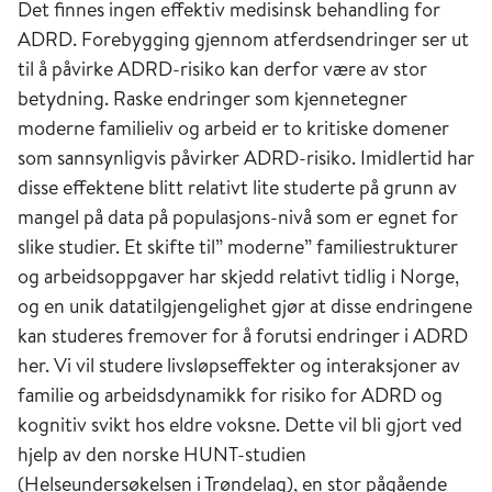
Det finnes ingen effektiv medisinsk behandling for
ADRD. Forebygging gjennom atferdsendringer ser ut
til å påvirke ADRD-risiko kan derfor være av stor
betydning. Raske endringer som kjennetegner
moderne familieliv og arbeid er to kritiske domener
som sannsynligvis påvirker ADRD-risiko. Imidlertid har
disse effektene blitt relativt lite studerte på grunn av
mangel på data på populasjons-nivå som er egnet for
slike studier. Et skifte til” moderne” familiestrukturer
og arbeidsoppgaver har skjedd relativt tidlig i Norge,
og en unik datatilgjengelighet gjør at disse endringene
kan studeres fremover for å forutsi endringer i ADRD
her. Vi vil studere livsløpseffekter og interaksjoner av
familie og arbeidsdynamikk for risiko for ADRD og
kognitiv svikt hos eldre voksne. Dette vil bli gjort ved
hjelp av den norske HUNT-studien
(Helseundersøkelsen i Trøndelag), en stor pågående