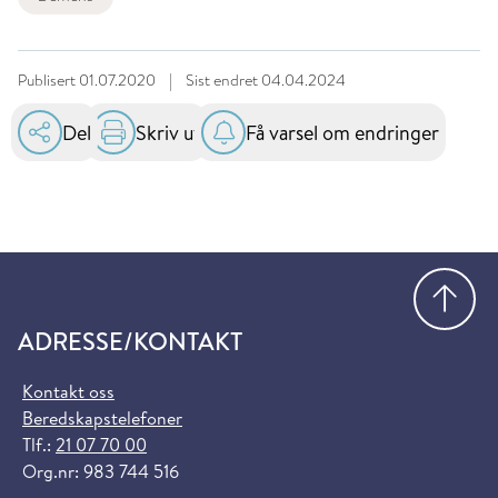
Publisert
01.07.2020
|
Sist endret
04.04.2024
Del
Skriv ut
Få varsel om endringer
Gå
ADRESSE/KONTAKT
Kontakt oss
Beredskapstelefoner
Tlf.:
21 07 70 00
Org.nr: 983 744 516