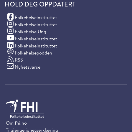
HOLD DEG OPPDATERT
(Facebook)
Folkehelseinstituttet
(Instagram)
Folkehelseinstituttet
(Instagram)
Folkehelse Ung
(YouTube)
Folkehelseinstituttet
(LinkedIn)
Folkehelseinstituttet
Folkehelsepodden
RSS
Nyhetsvarsel
Om fhi.no
Tilgjengelighetserklæring