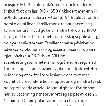
prospektiv befolkningsnivåstudie som inkluderer
årskull født om lag 1915 - 1950 (inkludert mer enn 11
500 deltakere i alderen 70&#43; år), koblet til andre
norske datakilder. Familiemønstre har endret seg
fundamentalt i vestlige land i andre halvdel av 1900-
tallet, med mer barnløshet, partnerskapsoppløsning,
og nye samlivsformer. Familiedannelse påvirker og
påvirkes av økonomiske og sosiale ressurser og kan
igjen påvirke ADRD risiko. Viktige
sysselsettingsparametere har også endret seg, med
for eksempel større nivåer av økonomisk aktivitet for
kvinner og et skifte i arbeidsinnholdet mot mer
kognitivt krevende arbeidsoppgaver, og mindre fysisk
og repeterende arbeid. Jobbmuligheter for de som
har lav utdanning har forverret seg i løpet av det 20.
århundre. Denne polarisasjonen kan ha viktige