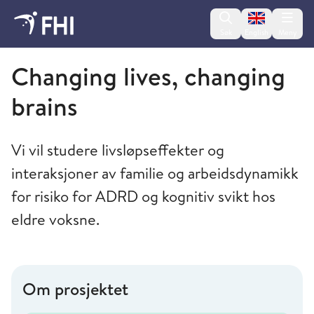
Change lan
Søk
English
Meny
Folkehelseinstituttet
Changing lives, changing
brains
Vi vil studere livsløpseffekter og
interaksjoner av familie og arbeidsdynamikk
for risiko for ADRD og kognitiv svikt hos
eldre voksne.
Om prosjektet