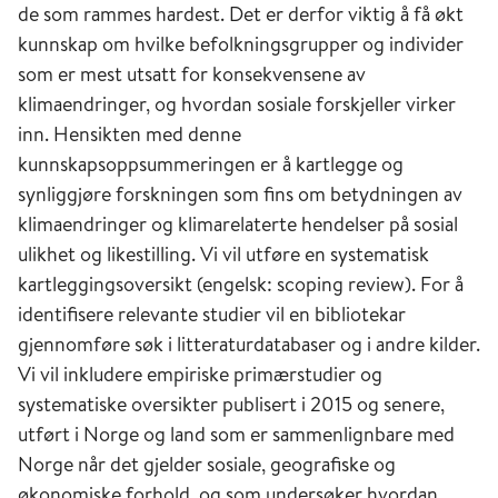
de som rammes hardest. Det er derfor viktig å få økt
kunnskap om hvilke befolkningsgrupper og individer
som er mest utsatt for konsekvensene av
klimaendringer, og hvordan sosiale forskjeller virker
inn. Hensikten med denne
kunnskapsoppsummeringen er å kartlegge og
synliggjøre forskningen som fins om betydningen av
klimaendringer og klimarelaterte hendelser på sosial
ulikhet og likestilling. Vi vil utføre en systematisk
kartleggingsoversikt (engelsk: scoping review). For å
identifisere relevante studier vil en bibliotekar
gjennomføre søk i litteraturdatabaser og i andre kilder.
Vi vil inkludere empiriske primærstudier og
systematiske oversikter publisert i 2015 og senere,
utført i Norge og land som er sammenlignbare med
Norge når det gjelder sosiale, geografiske og
økonomiske forhold, og som undersøker hvordan