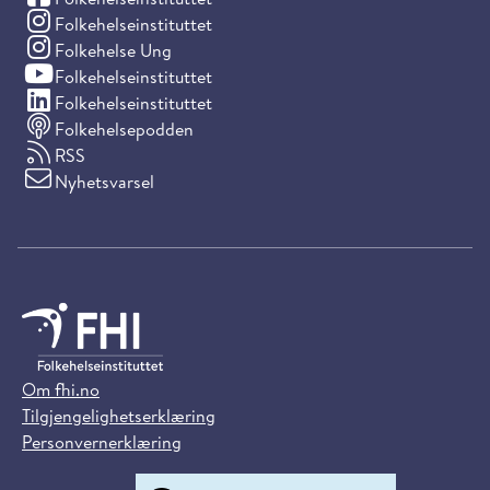
(Instagram)
Folkehelseinstituttet
(Instagram)
Folkehelse Ung
(YouTube)
Folkehelseinstituttet
(LinkedIn)
Folkehelseinstituttet
Folkehelsepodden
RSS
Nyhetsvarsel
Om fhi.no
Tilgjengelighetserklæring
Personvernerklæring