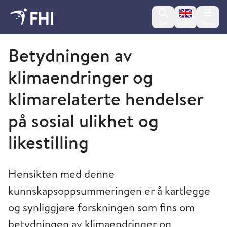
Change lan
Søk
English
Meny
Folkehelseinstituttet
Betydningen av
klimaendringer og
klimarelaterte hendelser
på sosial ulikhet og
likestilling
Hensikten med denne
kunnskapsoppsummeringen er å kartlegge
og synliggjøre forskningen som fins om
betydningen av klimaendringer og