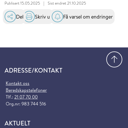
Publisert
15.05.2025
|
Sist endret
21.10.2025
Del
Skriv ut
Få varsel om endringer
Gå
ADRESSE/KONTAKT
Kontakt oss
Beredskapstelefoner
Tlf.:
21 07 70 00
Org.nr: 983 744 516
AKTUELT