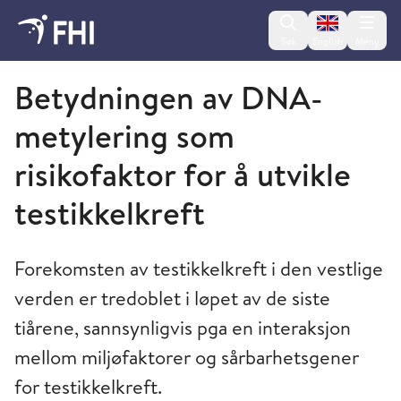
Change lan
Søk
English
Meny
Folkehelseinstituttet
Betydningen av DNA-
metylering som
risikofaktor for å utvikle
testikkelkreft
Forekomsten av testikkelkreft i den vestlige
verden er tredoblet i løpet av de siste
tiårene, sannsynligvis pga en interaksjon
mellom miljøfaktorer og sårbarhetsgener
for testikkelkreft.