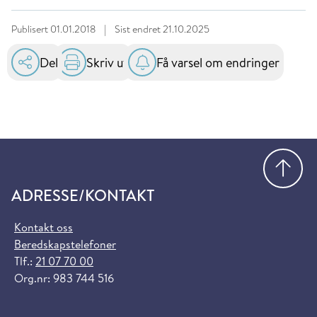
Publisert
01.01.2018
|
Sist endret
21.10.2025
Del
Skriv ut
Få varsel om endringer
Gå
ADRESSE/KONTAKT
Kontakt oss
Beredskapstelefoner
Tlf.:
21 07 70 00
Org.nr: 983 744 516