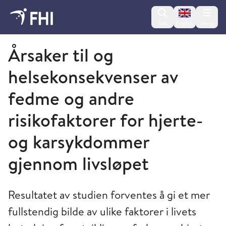
Change lan
Søk
English
Meny
Folkehelseinstituttet
Årsaker til og
helsekonsekvenser av
fedme og andre
risikofaktorer for hjerte-
og karsykdommer
gjennom livsløpet
Resultatet av studien forventes å gi et mer
fullstendig bilde av ulike faktorer i livets