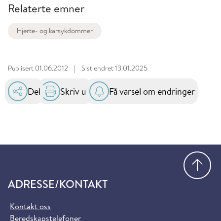
Relaterte emner
Hjerte- og karsykdommer
Publisert
01.06.2012
|
Sist endret
13.01.2025
Del
Skriv ut
Få varsel om endringer
Gå
ADRESSE/KONTAKT
Kontakt oss
Beredskapstelefoner