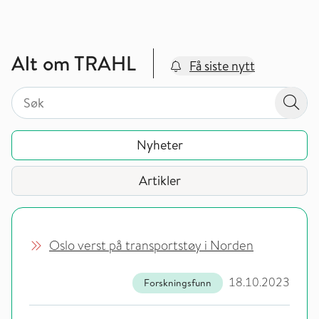
Alt om TRAHL
Få siste nytt
Søk på valgt sidetype i tema / område
Søk på valgt sidetype i tema / område
Søk
Nyheter
Artikler
Oslo verst på transportstøy i Norden
18.10.2023
Forskningsfunn