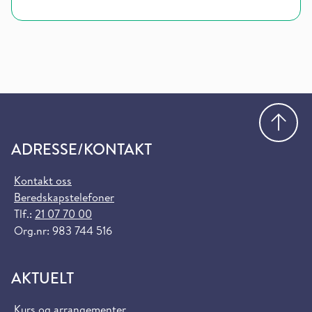
Gå
ADRESSE/KONTAKT
Kontakt oss
Beredskapstelefoner
Tlf.:
21 07 70 00
Org.nr: 983 744 516
AKTUELT
Kurs og arrangementer