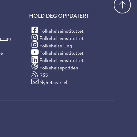
HOLD DEG OPPDATERT
(Facebook)
Folkehelseinstituttet
(Instagram)
ter og
Folkehelseinstituttet
(Instagram)
Folkehelse Ung
(YouTube)
re
Folkehelseinstituttet
(LinkedIn)
Folkehelseinstituttet
Folkehelsepodden
RSS
Nyhetsvarsel