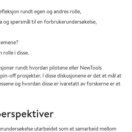
refleksjon rundt egen og andres rolle,
a og spørsmål til en forbrukerundersøkelse,
stemene?
 rolle i disse.
sjoner rundt hvordan pilotene eller NewTools
n-off prosjekter. I disse diskusjonene er det et mål at
essene og hvordan disse er ivaretatt av forskerne er et
perspektiver
erundersøkelse utarbeidet som et samarbeid mellom