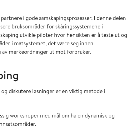
 partnere i gode samskapingsprosesser. I denne delen
ifisere bruksområder for skåringssystemene i
aping utvikle piloter hvor hensikten er å teste ut og
råder i matsystemet, det være seg innen
ng av merkeordninger ut mot forbruker.
ping
 og diskutere løsninger er en viktig metode i
messig workshoper med mål om ha en dynamisk og
 innsatsområder.