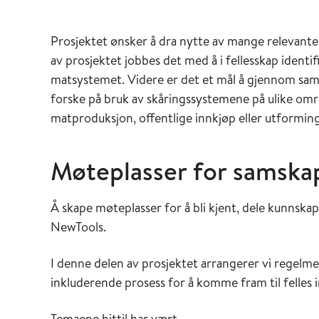
Prosjektet ønsker å dra nytte av mange relevante
av prosjektet jobbes det med å i fellesskap ident
matsystemet. Videre er det et mål å gjennom samsk
forske på bruk av skåringssystemene på ulike om
matproduksjon, offentlige innkjøp eller utformi
Møteplasser for samska
Å skape møteplasser for å bli kjent, dele kunnskap
NewTools.
I denne delen av prosjektet arrangerer vi regel
inkluderende prosess for å komme fram til felles
Temaene hittil har vært