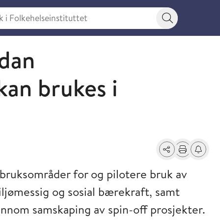
 Folkehelseinstituttet
Søkeknapp
rdan
kan brukes i
Del
Skriv ut
Få varse
 bruksområder for og pilotere bruk av
ljømessig og sosial bærekraft, samt
ennom samskaping av spin-off prosjekter.