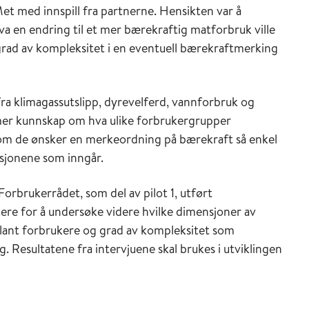
 med innspill fra partnerne. Hensikten var å
a en endring til et mer bærekraftig matforbruk ville
grad av kompleksitet i en eventuell bærekraftmerking
a klimagassutslipp, dyrevelferd, vannforbruk og
å mer kunnskap om hva ulike forbrukergrupper
 om de ønsker en merkeordning på bærekraft så enkel
sjonene som inngår.
orbrukerrådet, som del av pilot 1, utført
ere for å undersøke videre hvilke dimensjoner av
blant forbrukere og grad av kompleksitet som
. Resultatene fra intervjuene skal brukes i utviklingen