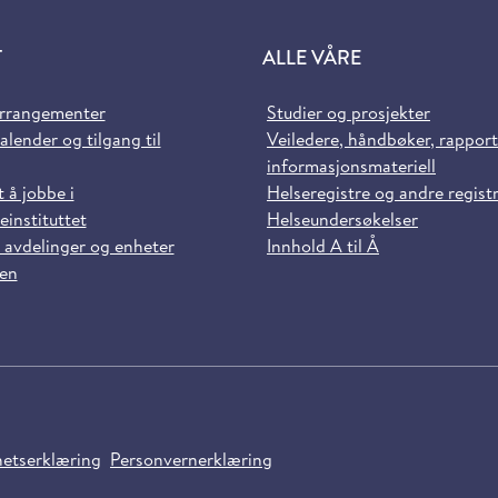
T
ALLE VÅRE
arrangementer
Studier og prosjekter
alender og tilgang til
Veiledere, håndbøker, rappor
informasjonsmateriell
t å jobbe i
Helseregistre og andre regist
einstituttet
Helseundersøkelser
 avdelinger og enheter
Innhold A til Å
sen
hetserklæring
Personvernerklæring