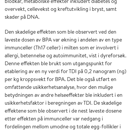
blodkar, metabolske effekter inkludert diabetes og
overvekt, cellevekst og kreftutvikling i bryst, samt
skader på DNA.
Den skadelige effekten som ble observert ved den
laveste dosen av BPA var økning i andelen av en type
immunceller (Th17 celler) i milten som er involvert i
allergi, betennelse og autoimmunitet, vist i dyreforsøk.
Denne effekten ble brukt som utgangspunkt for
etablering av en ny verdi for TDI på 0,2 nanogram (ng)
per kg kroppsvekt for BPA. Det ble også utført en
omfattende usikkerhetsanalyse, hvor den mulige
betydningen av andre helseeffekter ble inkludert i en
usikkerhetsfaktor i beregningen av TDI. De skadelige
effektene som ble observert i de nest laveste dosene
etter effekten på immunceller var nedgang i
fordelingen mellom umodne og totale egg-follikler i