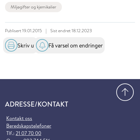
Miljøgifter og kjemikalier
Publisert
19.01.2015
|
Sist endret
18.12.2023
Skriv ut
Få varsel om endringer
Gå
ADRESSE/KONTAKT
Kontakt oss
Beredskapstelefoner
Tlf.:
21 07 70 00