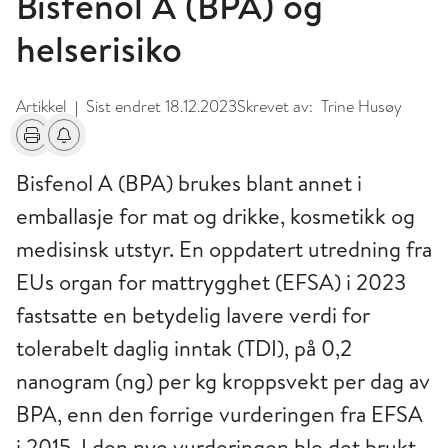
Bisfenol A (BPA) og
helserisiko
Artikkel
Sist endret
18.12.2023
Skrevet av:
Trine Husøy
|
Skriv ut
Få varsel om endringer
Bisfenol A (BPA) brukes blant annet i
emballasje for mat og drikke, kosmetikk og
medisinsk utstyr. En oppdatert utredning fra
EUs organ for mattrygghet (EFSA) i 2023
fastsatte en betydelig lavere verdi for
tolerabelt daglig inntak (TDI), på 0,2
nanogram (ng) per kg kroppsvekt per dag av
BPA, enn den forrige vurderingen fra EFSA
i 2015. I den nye vurderingen ble det brukt