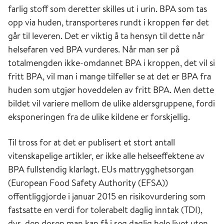
farlig stoff som deretter skilles ut i urin. BPA som tas
opp via huden, transporteres rundt i kroppen før det
går til leveren. Det er viktig å ta hensyn til dette når
helsefaren ved BPA vurderes. Når man ser på
totalmengden ikke-omdannet BPA i kroppen, det vil si
fritt BPA, vil man i mange tilfeller se at det er BPA fra
huden som utgjør hoveddelen av fritt BPA. Men dette
bildet vil variere mellom de ulike aldersgruppene, fordi
eksponeringen fra de ulike kildene er forskjellig.
Til tross for at det er publisert et stort antall
vitenskapelige artikler, er ikke alle helseeffektene av
BPA fullstendig klarlagt. EUs mattrygghetsorgan
(European Food Safety Authority (EFSA))
offentliggjorde i januar 2015 en risikovurdering som
fastsatte en verdi for tolerabelt daglig inntak (TDI),
dvs. den dosen man kan få i seg daglig hele livet uten